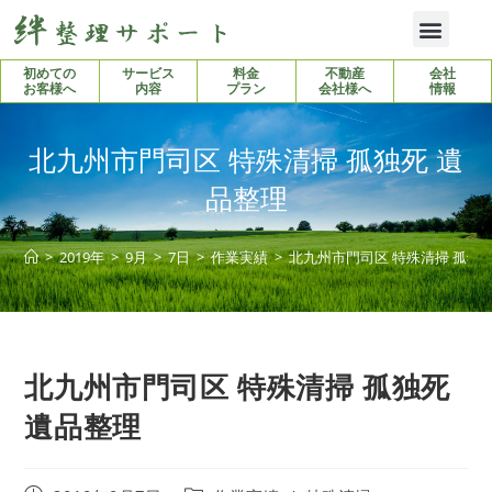
初めての
サービス
料金
不動産
会社
お客様へ
内容
プラン
会社様へ
情報
北九州市門司区 特殊清掃 孤独死 遺
品整理
>
2019年
>
9月
>
7日
>
作業実績
>
北九州市門司区 特殊清掃 孤独
北九州市門司区 特殊清掃 孤独死
遺品整理