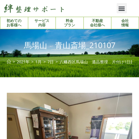
初めての
サービス
料金
不動産
会社
お客様へ
内容
プラン
会社様へ
情報
馬場山 青山斎場_210107
>
2021年
>
1月
>
7日
>
八幡西区馬場山 遺品整理 片付け1日目
>