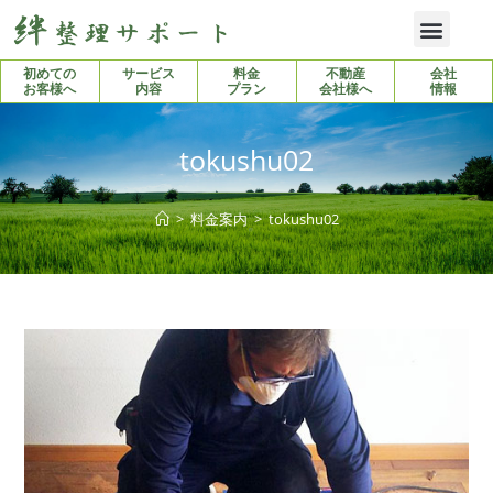
初めての
サービス
料金
不動産
会社
お客様へ
内容
プラン
会社様へ
情報
tokushu02
>
料金案内
>
tokushu02