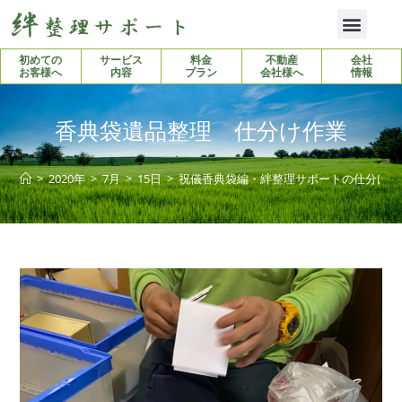
初めての
サービス
料金
不動産
会社
お客様へ
内容
プラン
会社様へ
情報
香典袋遺品整理 仕分け作業
>
2020年
>
7月
>
15日
>
祝儀香典袋編・絆整理サポートの仕分け力