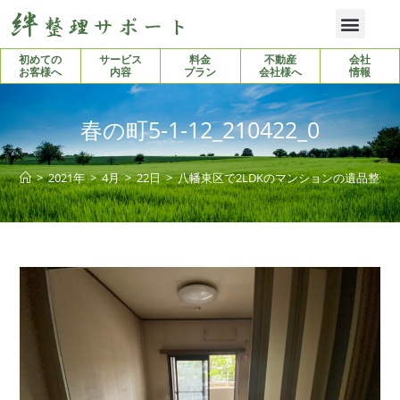
初めての
サービス
料金
不動産
会社
お客様へ
内容
プラン
会社様へ
情報
春の町5-1-12_210422_0
>
2021年
>
4月
>
22日
>
八幡東区で2LDKのマンションの遺品整理