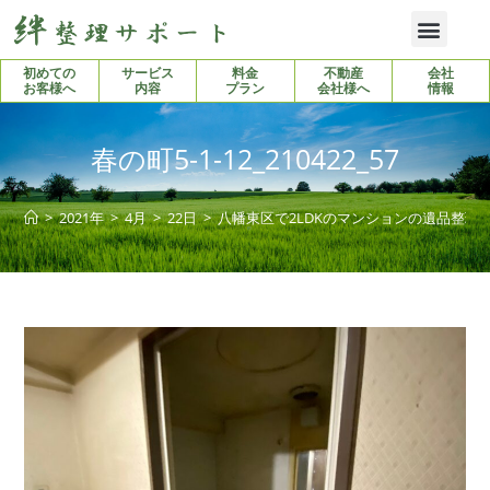
初めての
サービス
料金
不動産
会社
お客様へ
内容
プラン
会社様へ
情報
春の町5-1-12_210422_57
>
2021年
>
4月
>
22日
>
八幡東区で2LDKのマンションの遺品整理